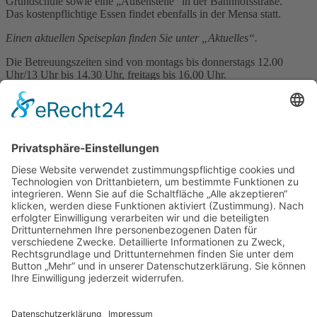
Grundschule sowie eine „Außenstelle“ in der Bahnhofsstraße.
Das kostenpflichtige Essen findet ebenfalls in der Mensa statt.
Einen aktuellen Speiseplan finden Sie unter „Aktuelles“.
Die Betreuungszeiten sind von montags bis donnerstags 12.00
Uhr/13 Uhr bis 14.30 Uhr, freitags bis 16.00 Uhr.
Bitte wenden Sie sich während der Betreuungszeiten an das
Personal:
0160/90181690
Mail: Bgs-nieder-olm@vg-nieder-olm.de
(Ansprechpartnerin Frau Jochem) im Schulgebäude, z. Zt.
Klassen 2 und 4.
0151/28146209
Mail: Bgs-nieder-olm2@vg-nieder-olm.de
(Ansprechpartnerin Frau Abdelkadous, z. Zt. Klassen 1 und 3)
Ansprechpartnerin der VG: