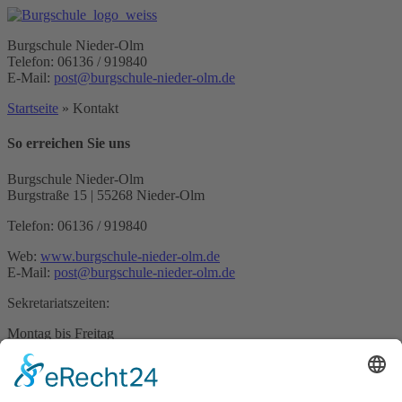
Burgschule Nieder-Olm
Telefon: 06136 / 919840
E-Mail:
post@burgschule-nieder-olm.de
Startseite
»
Kontakt
So erreichen Sie uns
Burgschule Nieder-Olm
Burgstraße 15 | 55268 Nieder-Olm
Telefon: 06136 / 919840
Web:
www.burgschule-nieder-olm.de
E-Mail:
post@burgschule-nieder-olm.de
Sekretariatszeiten:
Montag bis Freitag
Von 09:00 – 13:00 Uhr