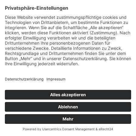
© Copyright 2023 Burgschule Nieder-Olm . Burgstraße 15 . 55268
Nieder-Olm -
IMPRESSUM
|
DATENSCHUTZ
|
COOKIE-
EINSTELLUNGEN
Scroll Up